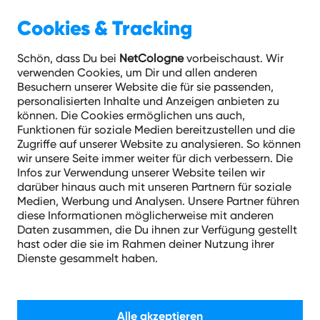
Zum
Cookies & Tracking
Inhalt
springen
Schön, dass Du bei
NetCologne
vorbeischaust. Wir
verwenden Cookies, um Dir und allen anderen
Die Besten 2017
Besuchern unserer Website die für sie passenden,
personalisierten Inhalte und Anzeigen anbieten zu
können. Die Cookies ermöglichen uns auch,
Am 29. Januar 2018 verliehen der Handelsverband
Funktionen für soziale Medien bereitzustellen und die
Nordrhein-Westfalen, der Deutsche Hotel- und
Zugriffe auf unserer Website zu analysieren. So können
wir unsere Seite immer weiter für dich verbessern. Die
Gaststättenverband Nordrhein e.V. (DEHOGA
Infos zur Verwendung unserer Website teilen wir
Nordrhein) und die Kreishandwerkerschaft Köln
darüber hinaus auch mit unseren Partnern für soziale
den Preis „Die Besten 2017“ auf dem jährlich
Medien, Werbung und Analysen. Unsere Partner führen
stattfindenden Mittelstandsempfang. Der
diese Informationen möglicherweise mit anderen
Daten zusammen, die Du ihnen zur Verfügung gestellt
Einladung in den Festsaal der Kölner Wolkenburg
hast oder die sie im Rahmen deiner Nutzung ihrer
folgten rund 100 geladene Gäste, darunter
Dienste gesammelt haben.
prominente Vertreter der Kölner Politik, Verwaltung
und Gesellschaft wie der Kölner Bürgermeister
Hans-Werner Bartsch (CDU), der Geschäftsführer
Alle akzeptieren